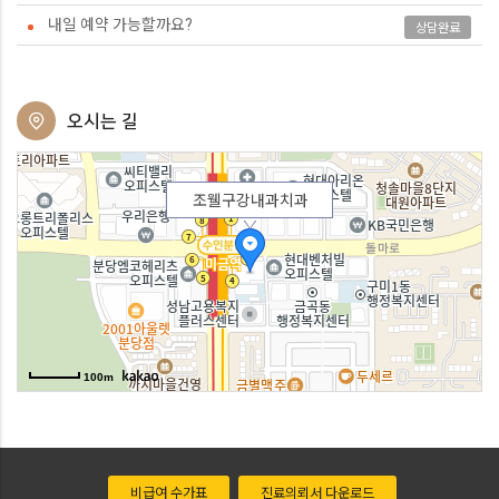
내일 예약 가능할까요?
상담완료
오시는 길
조웰구강내과치과
100m
비급여 수가표
진료의뢰서 다운로드