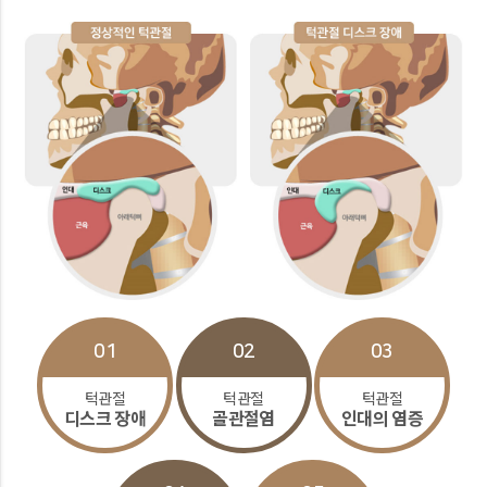
01
02
03
턱관절
턱관절
턱관절
디스크 장애
골관절염
인대의 염증