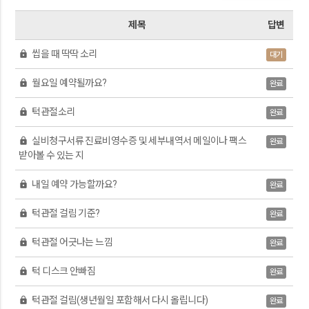
제목
답변
씹을 때 딱딱 소리
lock
대기
월요일 예약될까요?
lock
완료
턱관절소리
lock
완료
실비청구서류 진료비영수증 및 세부내역서 메일이나 팩스
lock
완료
받아볼 수 있는 지
내일 예약 가능할까요?
lock
완료
턱관절 걸림 기준?
lock
완료
턱관절 어긋나는 느낌
lock
완료
턱 디스크 안빠짐
lock
완료
턱관절 걸림(생년월일 포함해서 다시 올립니다)
lock
완료