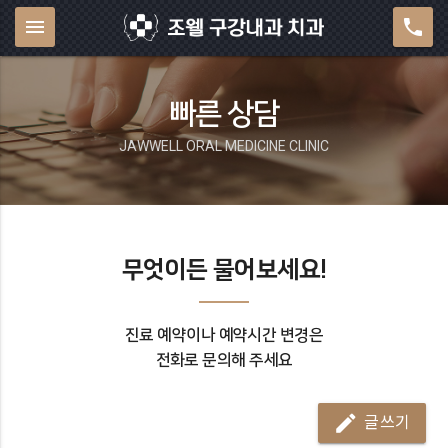
menu
phone
빠른 상담
JAWWELL ORAL MEDICINE CLINIC
무엇이든 물어보세요!
진료 예약
이나
예약시간 변경은
전화로 문의
해 주세요
mode_edit
글쓰기