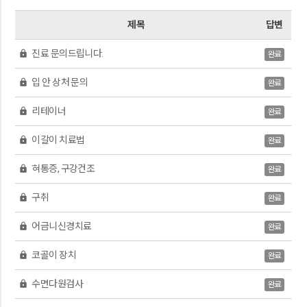
제목
답변
진료 문의드립니다.
lock
완료
입 안 상처 문의
lock
완료
리테이너
lock
완료
이갈이 치료법
lock
완료
혀통증, 구강건조
lock
완료
구취
lock
완료
어금니신경치료
lock
완료
코골이 장치
lock
완료
수면다원검사
lock
완료