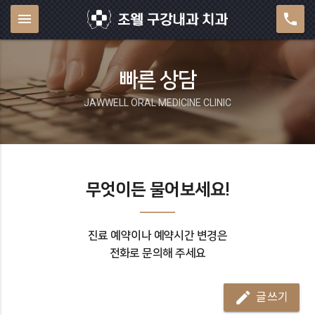
menu
phone
빠른 상담
JAWWELL ORAL MEDICINE CLINIC
무엇이든 물어보세요!
진료 예약
이나
예약시간 변경은
전화로 문의
해 주세요
mode_edit
글쓰기