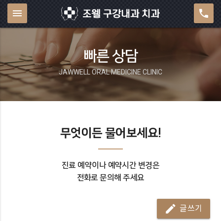
menu
phone
빠른 상담
JAWWELL ORAL MEDICINE CLINIC
무엇이든 물어보세요!
진료 예약
이나
예약시간 변경은
전화로 문의
해 주세요
mode_edit
글쓰기