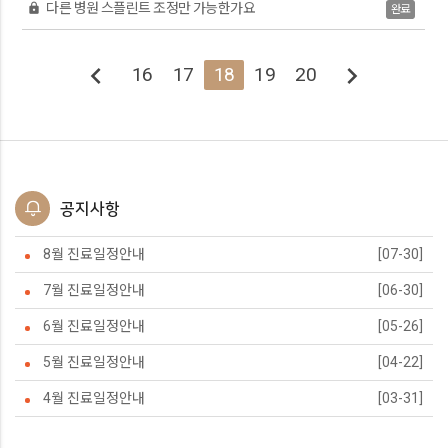
다른 병원 스플린트 조정만 가능한가요
lock
완료
chevron_left
chevron_right
16
17
18
19
20
공지사항
8월 진료일정안내
[07-30]
7월 진료일정안내
[06-30]
6월 진료일정안내
[05-26]
5월 진료일정안내
[04-22]
4월 진료일정안내
[03-31]