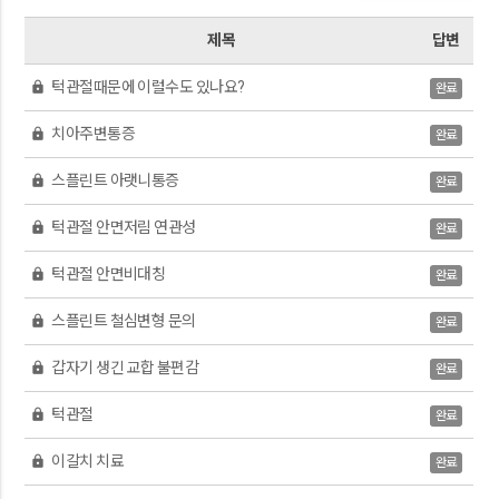
제목
답변
턱관절때문에 이럴수도 있나요?
lock
완료
치아주변통증
lock
완료
스플린트 아랫니통증
lock
완료
턱관절 안면저림 연관성
lock
완료
턱관절 안면비대칭
lock
완료
스플린트 철심변형 문의
lock
완료
갑자기 생긴 교합 불편감
lock
완료
턱관절
lock
완료
이갈치 치료
lock
완료